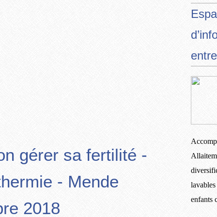
Espa
d’inf
entre
Accompa
n gérer sa fertilité -
Allaitem
diversif
hermie - Mende
lavables
enfants
re 2018