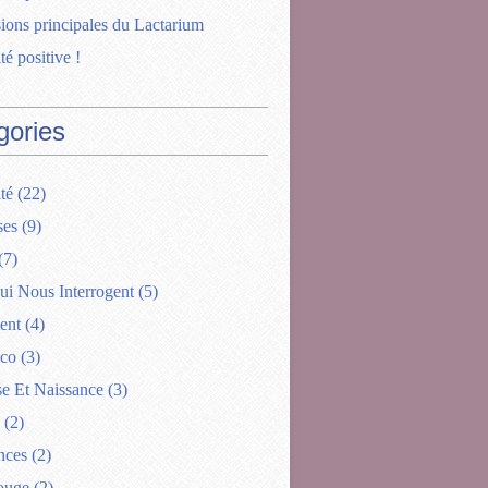
ions principales du Lactarium
té positive !
gories
té
(22)
ses
(9)
(7)
ui Nous Interrogent
(5)
ent
(4)
ico
(3)
se Et Naissance
(3)
(2)
nces
(2)
ouge
(2)