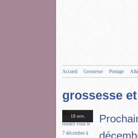
Accueil
Grossesse
Portage
All
grossesse et
Prochai
18 nov.
décemb