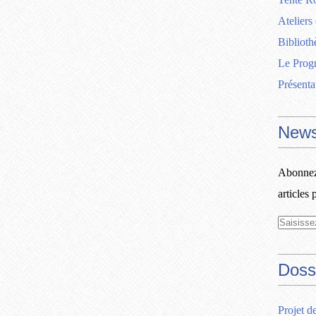
Ateliers
Biblioth
Le Pro
Présenta
News
Abonnez-
articles 
Doss
Projet d