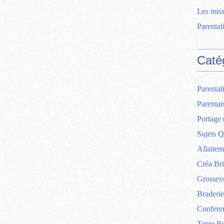
Les miss
Parentali
Caté
Parentali
Parentai
Portage
Sujets Q
Allaitem
Créa Br
Grosses
Braderie
Confere
Tente R