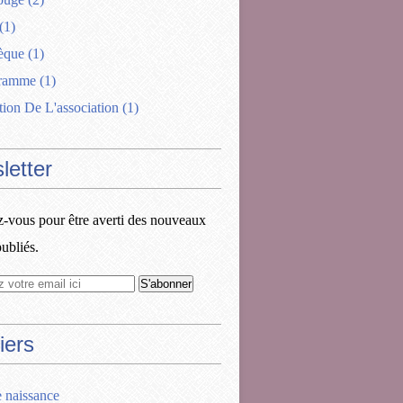
(1)
èque
(1)
gramme
(1)
tion De L'association
(1)
letter
vous pour être averti des nouveaux
publiés.
iers
e naissance