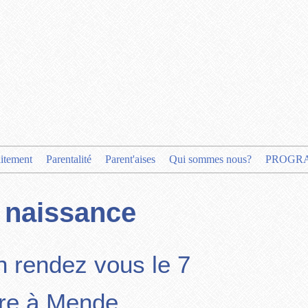
aitement
Parentalité
Parent'aises
Qui sommes nous?
PROGR
 naissance
n rendez vous le 7
re à Mende