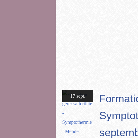
Formatio
17 sept.
Symptot
septemb