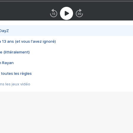
 DayZ
 a 13 ans (et vous l'avez ignoré)
e (littéralement)
im Rayan
 toutes les règles
s les jeux vidéo
us choquant de Rockstar ? - Le scandale BULLY
e plus moche de Steam
du RÊVE tourne au CAUCHEMAR
pendant 8 heures