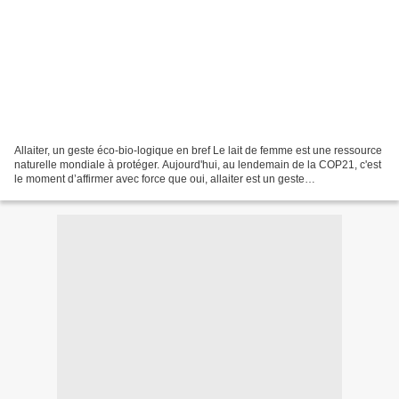
Allaiter, un geste éco-bio-logique en bref Le lait de femme est une ressource
naturelle mondiale à protéger. Aujourd'hui, au lendemain de la COP21, c'est
le moment d’affirmer avec force que oui, allaiter est un geste
éco(bio)logique. Oui, le lait de femme...