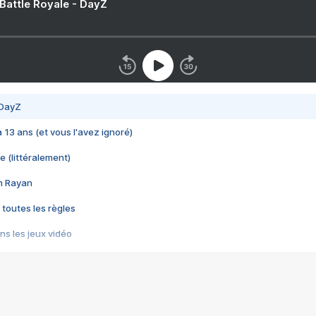
 Battle Royale - DayZ
 DayZ
 a 13 ans (et vous l'avez ignoré)
e (littéralement)
im Rayan
 toutes les règles
s les jeux vidéo
us choquant de Rockstar ? - Le scandale BULLY
e plus moche de Steam
du RÊVE tourne au CAUCHEMAR