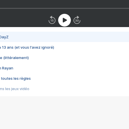
 DayZ
 a 13 ans (et vous l'avez ignoré)
e (littéralement)
im Rayan
 toutes les règles
s les jeux vidéo
us choquant de Rockstar ? - Le scandale BULLY
e plus moche de Steam
du RÊVE tourne au CAUCHEMAR