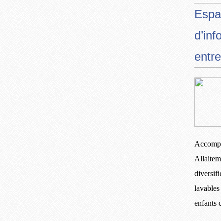
Espa
d’inf
entre
Accompa
Allaitem
diversif
lavables
enfants