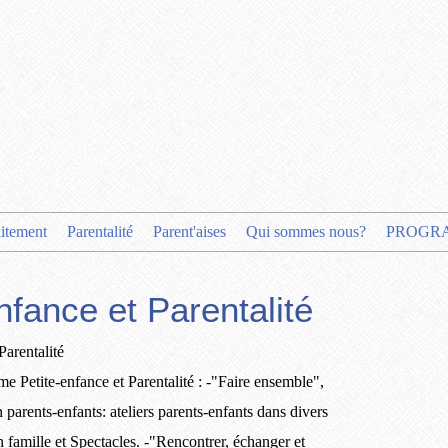
aitement
Parentalité
Parent'aises
Qui sommes nous?
PROGR
nfance et Parentalité
me Petite-enfance et Parentalité : -"Faire ensemble",
n parents-enfants: ateliers parents-enfants dans divers
 famille et Spectacles. -"Rencontrer, échanger et