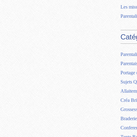
Les miss
Parentali
Caté
Parentali
Parentai
Portage
Sujets Q
Allaitem
Créa Br
Grosses
Braderie
Confere
Tente R