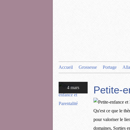
Accueil
Grossesse
Portage
All
Petite-e
4 mars
Qu'est ce que le thè
pour valoriser le lie
domaines, Sorties en