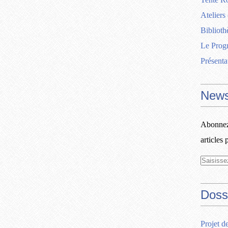
Ateliers
Biblioth
Le Pro
Présenta
News
Abonnez-
articles 
Doss
Projet d