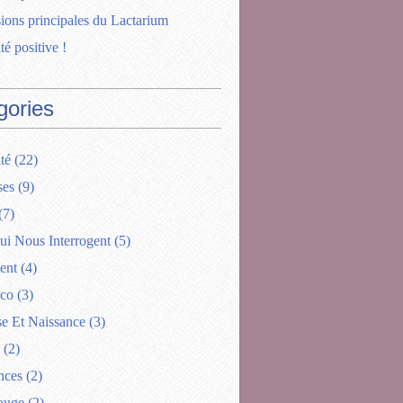
ions principales du Lactarium
té positive !
gories
té
(22)
ses
(9)
(7)
ui Nous Interrogent
(5)
ent
(4)
ico
(3)
se Et Naissance
(3)
(2)
nces
(2)
ouge
(2)