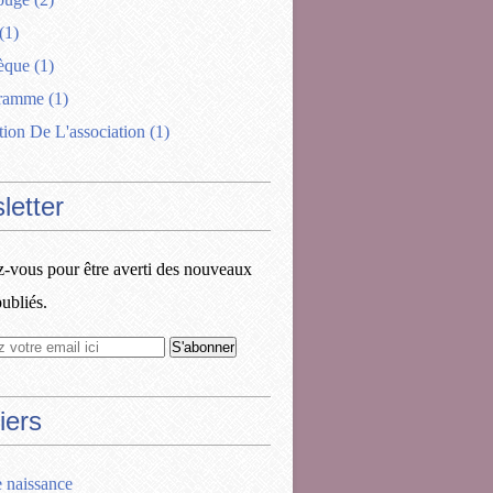
(1)
èque
(1)
gramme
(1)
tion De L'association
(1)
letter
vous pour être averti des nouveaux
publiés.
iers
e naissance