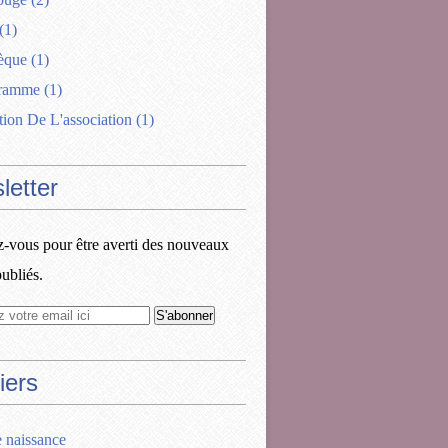
(1)
èque
(1)
gramme
(1)
tion De L'association
(1)
letter
vous pour être averti des nouveaux
publiés.
iers
e naissance