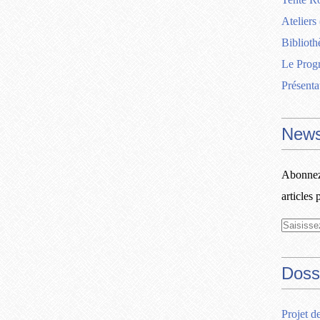
Ateliers
Biblioth
Le Pro
Présenta
News
Abonnez-
articles 
Doss
Projet d