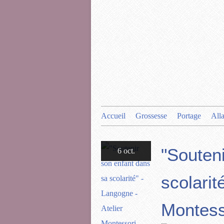
Accueil
Grossesse
Portage
All
"Souten
6 oct.
scolarit
Montess