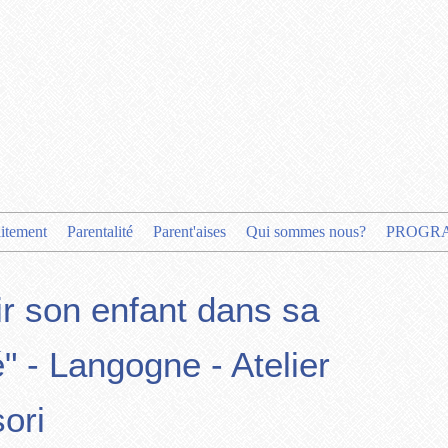
aitement
Parentalité
Parent'aises
Qui sommes nous?
PROGR
ir son enfant dans sa
é" - Langogne - Atelier
ori