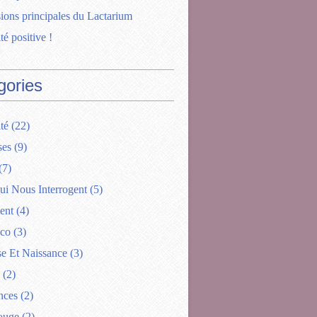
ions principales du Lactarium
té positive !
gories
té
(22)
ses
(9)
(7)
ui Nous Interrogent
(5)
ent
(4)
ico
(3)
se Et Naissance
(3)
(2)
nces
(2)
ouge
(2)