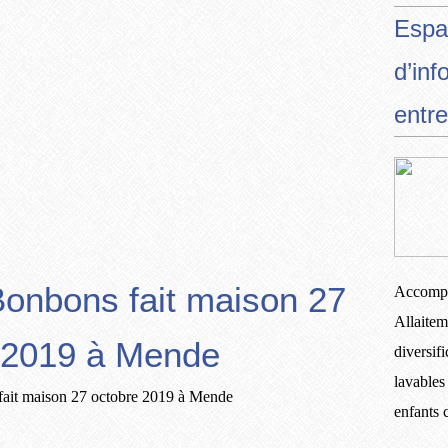
Espa
d’inf
entre
Bonbons fait maison 27
Accompa
Allaitem
 2019 à Mende
diversif
lavables
enfants