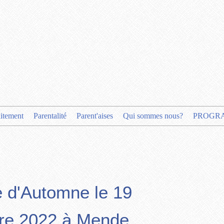
aitement
Parentalité
Parent'aises
Qui sommes nous?
PROGR
e d'Automne le 19
re 2022 à Mende