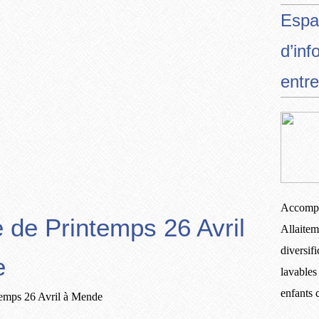
Espa
d’inf
entre
Accompa
 de Printemps 26 Avril
Allaitem
diversif
e
lavables
enfants