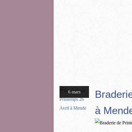
Braderie
6 mars
à Mend