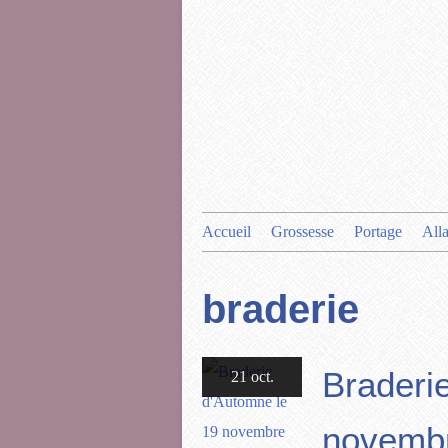
Accueil
Grossesse
Portage
All
braderie
Braderi
21 oct.
novemb