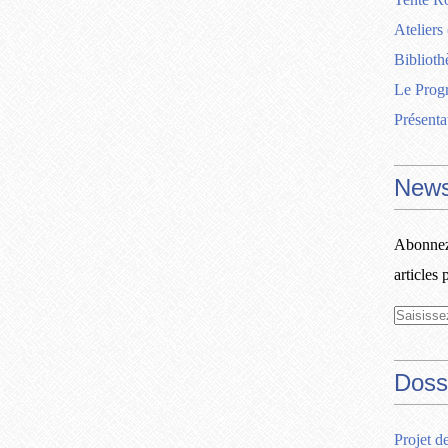
Ateliers
Biblioth
Le Pro
Présenta
News
Abonnez-
articles 
Doss
Projet d