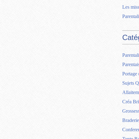
Les miss
Parentali
Caté
Parentali
Parentai
Portage
Sujets Q
Allaitem
Créa Br
Grosses
Braderie
Confere
Tente R