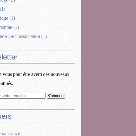
(1)
èque
(1)
gramme
(1)
tion De L'association
(1)
letter
vous pour être averti des nouveaux
publiés.
iers
e naissance