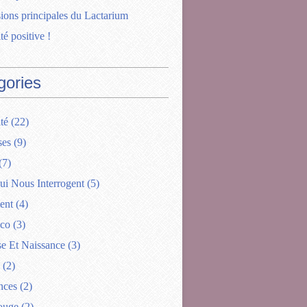
ions principales du Lactarium
té positive !
gories
té
(22)
ses
(9)
(7)
ui Nous Interrogent
(5)
ent
(4)
ico
(3)
se Et Naissance
(3)
(2)
nces
(2)
ouge
(2)