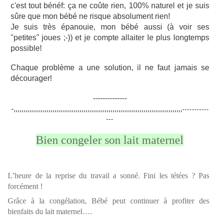
c'est tout bénéf: ça ne coûte rien, 100% naturel et je suis
sûre que mon bébé ne risque absolument rien!
Je suis très épanouie, mon bébé aussi (à voir ses
"petites" joues ;-)) et je compte allaiter le plus longtemps
possible!
Chaque problème a une solution, il ne faut jamais se
décourager!
--------------
-,,,,,,,,,,,,,,,,,,,,,,,,,,,,,,,,,,,,,,,,,,,,,,,,,,,,,,,,,,,,,,,,,,,,,,,,,,,,,,,,,,,,,,,
-----------
---
Bien congeler son lait maternel
L’heure de la reprise du travail a sonné. Fini les tétées ? Pas
forcément !
Grâce à la congélation, Bébé peut continuer à profiter des
bienfaits du lait maternel….