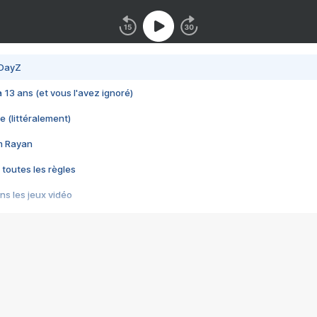
 DayZ
 a 13 ans (et vous l'avez ignoré)
e (littéralement)
im Rayan
 toutes les règles
s les jeux vidéo
us choquant de Rockstar ? - Le scandale BULLY
e plus moche de Steam
du RÊVE tourne au CAUCHEMAR
pendant 8 heures