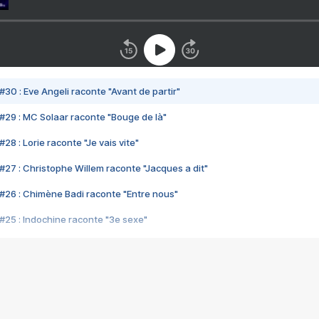
#30 : Eve Angeli raconte "Avant de partir"
#29 : MC Solaar raconte "Bouge de là"
28 : Lorie raconte "Je vais vite"
#27 : Christophe Willem raconte "Jacques a dit"
#26 : Chimène Badi raconte "Entre nous"
#25 : Indochine raconte "3e sexe"
#24 : Zaho raconte "C'est chelou"
#23 : Patrick Bruel raconte "Au café des délices"
#22 : Kyo raconte "Le chemin"