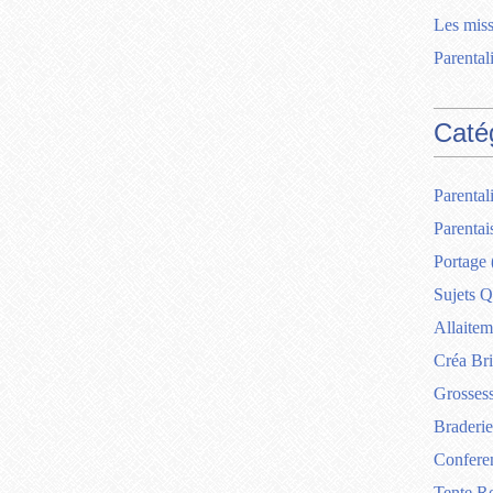
Les miss
Parentali
Caté
Parentali
Parentai
Portage
Sujets Q
Allaitem
Créa Br
Grosses
Braderie
Confere
Tente R