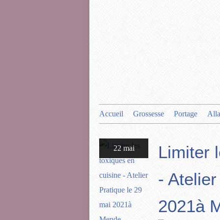
Accueil
Grossesse
Portage
All
Limiter 
22 mai
- Atelie
2021à 