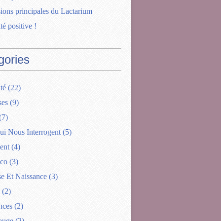
ions principales du Lactarium
té positive !
gories
té
(22)
ses
(9)
(7)
ui Nous Interrogent
(5)
ent
(4)
ico
(3)
se Et Naissance
(3)
(2)
nces
(2)
ouge
(2)