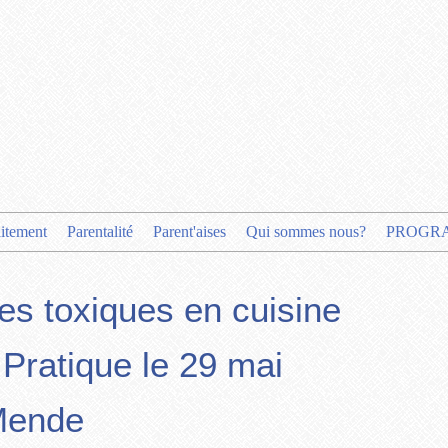
aitement
Parentalité
Parent'aises
Qui sommes nous?
PROGR
les toxiques en cuisine
r Pratique le 29 mai
Mende