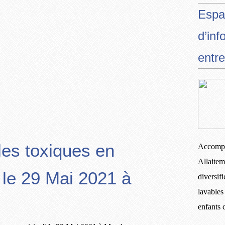
Espa
d’inf
entre
"les toxiques en
Accompa
Allaitem
 le 29 Mai 2021 à
diversif
lavables
enfants