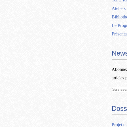
Ateliers
Biblioth
Le Pro
Présenta
News
Abonnez-
articles 
Doss
Projet d