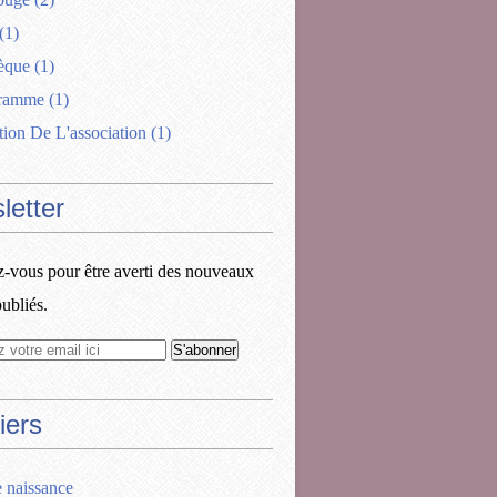
(1)
èque
(1)
gramme
(1)
tion De L'association
(1)
letter
vous pour être averti des nouveaux
publiés.
iers
e naissance