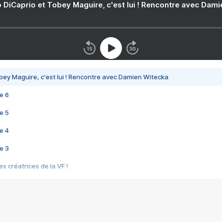
 DiCaprio et Tobey Maguire, c'est lui ! Rencontre avec Dam
bey Maguire, c'est lui ! Rencontre avec Damien Witecka
e 6
e 5
e 4
e 3
s créatrices de la VF !
e 2
e 1
e Mektoub My Love arrive enfin ! Rencontre avec Shaïn Boumedine et Sal