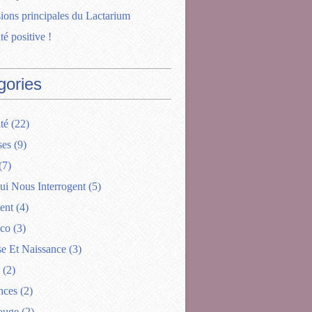
ions principales du Lactarium
té positive !
gories
té
(22)
ses
(9)
(7)
ui Nous Interrogent
(5)
ent
(4)
ico
(3)
se Et Naissance
(3)
(2)
nces
(2)
ouge
(2)