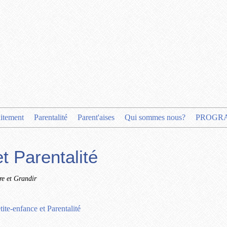
aitement
Parentalité
Parent'aises
Qui sommes nous?
PROGR
t Parentalité
re et Grandir