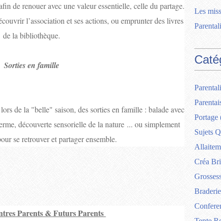
 afin de renouer avec une valeur essentielle, celle du partage.
Les miss
couvrir l’association et ses actions, ou emprunter des livres
Parentali
de la bibliothèque.
Caté
Sorties en famille
Parentali
Parentai
rs de la "belle" saison, des sorties en famille : balade avec
Portage
erme, découverte sensorielle de la nature ... ou simplement
Sujets Q
our se retrouver et partager ensemble.
Allaitem
Créa Br
Grosses
Braderie
Confere
tres Parents & Futurs Parents
Tente R