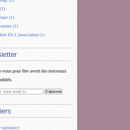
(1)
èque
(1)
gramme
(1)
tion De L'association
(1)
letter
vous pour être averti des nouveaux
publiés.
iers
e naissance