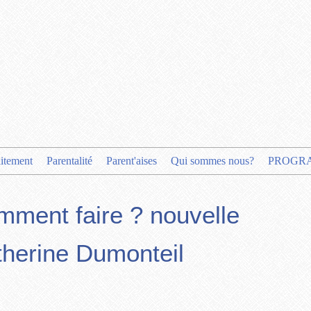
aitement
Parentalité
Parent'aises
Qui sommes nous?
PROGR
mment faire ? nouvelle
therine Dumonteil