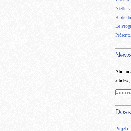
Ateliers
Biblioth
Le Pro
Présenta
News
Abonnez-
articles 
Doss
Projet d