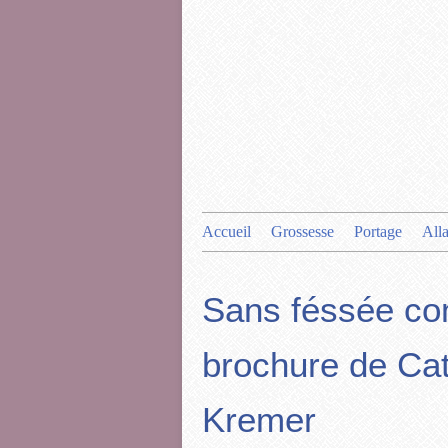
Accueil
Grossesse
Portage
All
Sans féssée co
brochure de Ca
Kremer