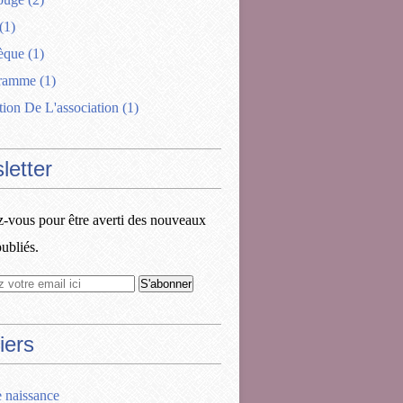
(1)
èque
(1)
gramme
(1)
tion De L'association
(1)
letter
vous pour être averti des nouveaux
publiés.
iers
e naissance