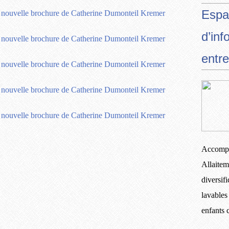
Espa
d’inf
entre
Accompa
Allaitem
diversif
lavables
enfants