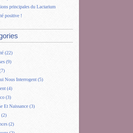
ions principales du Lactarium
té positive !
gories
té
(22)
ses
(9)
(7)
ui Nous Interrogent
(5)
ent
(4)
ico
(3)
se Et Naissance
(3)
(2)
nces
(2)
ouge
(2)