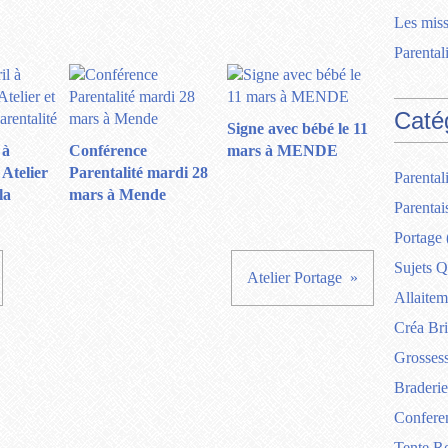
Les miss
Parentali
Caté
Signe avec bébé le 11
 à
Conférence
mars à MENDE
Atelier
Parentalité mardi 28
Parentali
la
mars à Mende
Parentai
Portage
Sujets Q
Atelier Portage
Allaitem
Créa Br
Grosses
Braderie
Confere
Tente R