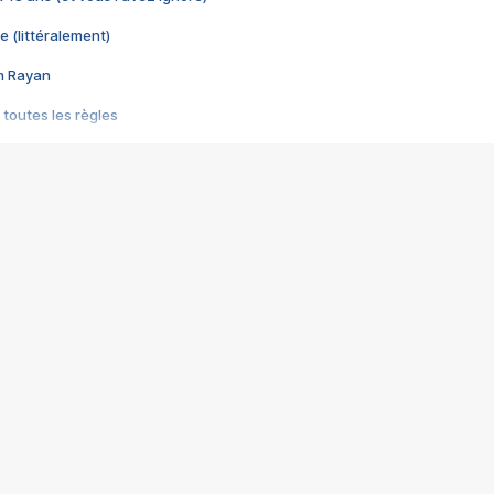
e (littéralement)
im Rayan
 toutes les règles
s les jeux vidéo
us choquant de Rockstar ? - Le scandale BULLY
e plus moche de Steam
du RÊVE tourne au CAUCHEMAR
pendant 8 heures
it… à tort
umiliés par un jeu vidéo
ire - Final Fantasy 8
ti un empire - Age of Empires