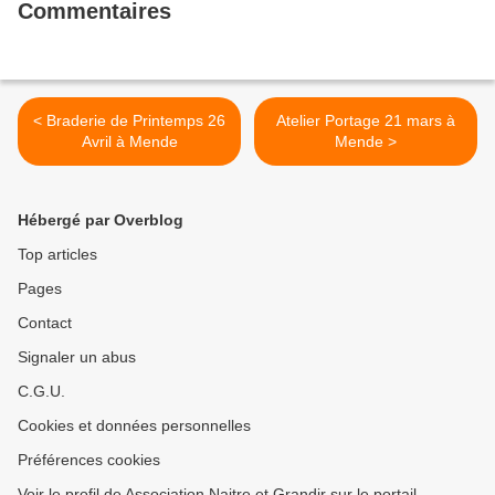
Commentaires
< Braderie de Printemps 26
Atelier Portage 21 mars à
Avril à Mende
Mende >
Hébergé par Overblog
Top articles
Pages
Contact
Signaler un abus
C.G.U.
Cookies et données personnelles
Préférences cookies
Voir le profil de Association Naitre et Grandir sur le portail