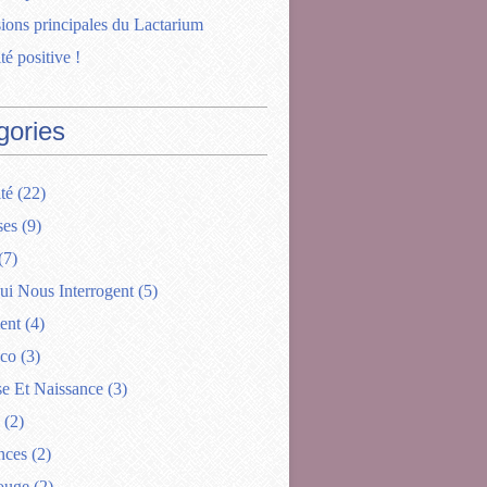
ions principales du Lactarium
té positive !
gories
té
(22)
ses
(9)
(7)
ui Nous Interrogent
(5)
ent
(4)
ico
(3)
se Et Naissance
(3)
(2)
nces
(2)
ouge
(2)