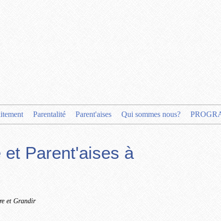
aitement
Parentalité
Parent'aises
Qui sommes nous?
PROGR
 et Parent'aises à
re et Grandir