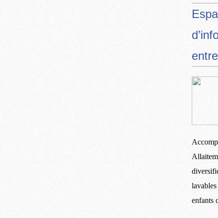
Espa
d’inf
entre
Accompa
Allaitem
diversif
lavables
enfants