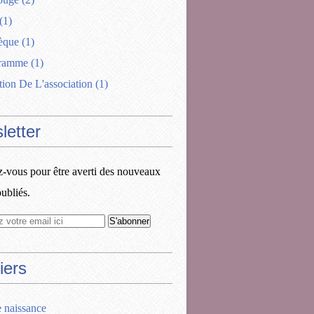
(1)
èque
(1)
gramme
(1)
tion De L'association
(1)
letter
vous pour être averti des nouveaux
publiés.
iers
e naissance