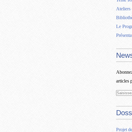
Ateliers
Biblioth
Le Pro
Présenta
News
Abonnez-
articles 
Doss
Projet d