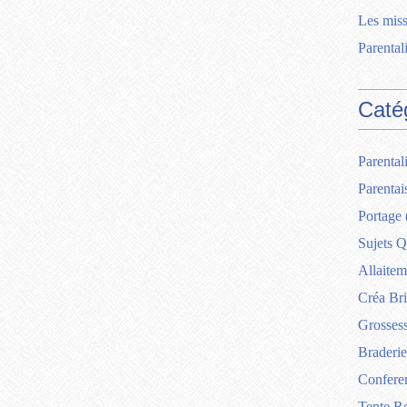
Les miss
Parentali
Caté
Parentali
Parentai
Portage
Sujets Q
Allaitem
Créa Br
Grosses
Braderie
Confere
Tente R