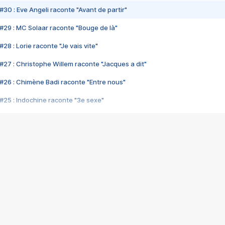
#30 : Eve Angeli raconte "Avant de partir"
#29 : MC Solaar raconte "Bouge de là"
28 : Lorie raconte "Je vais vite"
#27 : Christophe Willem raconte "Jacques a dit"
#26 : Chimène Badi raconte "Entre nous"
#25 : Indochine raconte "3e sexe"
#24 : Zaho raconte "C'est chelou"
#23 : Patrick Bruel raconte "Au café des délices"
#22 : Kyo raconte "Le chemin"
#21 : Nolwenn Leroy raconte "Cassé"
#20 : Patrick Hernandez raconte "Born to be alive"
#19 : Lorie raconte "Près de moi"