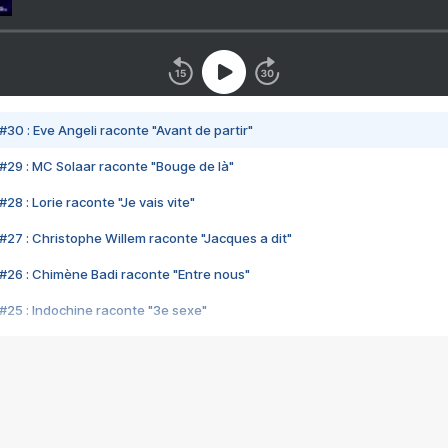
#30 : Eve Angeli raconte "Avant de partir"
#29 : MC Solaar raconte "Bouge de là"
28 : Lorie raconte "Je vais vite"
#27 : Christophe Willem raconte "Jacques a dit"
#26 : Chimène Badi raconte "Entre nous"
#25 : Indochine raconte "3e sexe"
#24 : Zaho raconte "C'est chelou"
#23 : Patrick Bruel raconte "Au café des délices"
#22 : Kyo raconte "Le chemin"